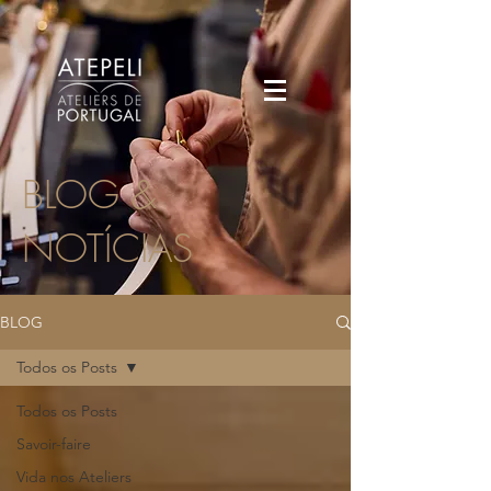
BLOG &
NOTÍCIAS
BLOG
Todos os Posts
Todos os Posts
Savoir-faire
Vida nos Ateliers